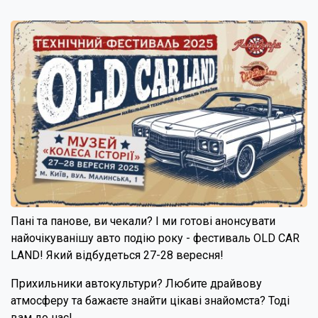
Пані та панове, ви чекали? І ми готові анонсувати
найочікуванішу авто подію року - фестиваль OLD CAR
LAND! Який відбудеться 27-28 вересня!
Прихильники автокультури? Любите драйвову
атмосферу та бажаєте знайти цікаві знайомста? Тоді
вам до нас!